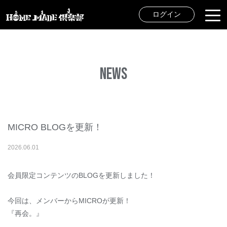
ログイン
NEWS
MICRO BLOGを更新！
2026
.
06
.
01
会員限定コンテンツのBLOGを更新しました！
今回は、メンバーからMICROが更新！
『再会。』