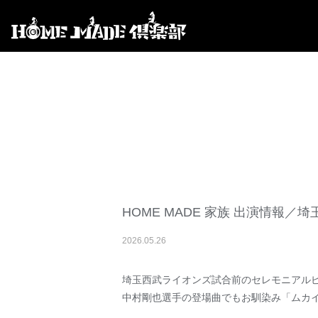
HOME MADE 家族 出演情
2026
.
05
.
26
埼玉西武ライオンズ試合前のセレモニアル
中村剛也選手の登場曲でもお馴染み「ムカ