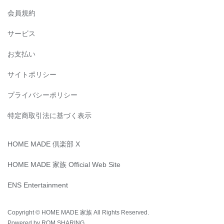
会員規約
サービス
お支払い
サイトポリシー
プライバシーポリシー
特定商取引法に基づく表示
HOME MADE 倶楽部 X
HOME MADE 家族 Official Web Site
ENS Entertainment
Copyright © HOME MADE 家族 All Rights Reserved.
Powered by ROM SHARING